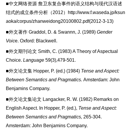
■中文网络资源 詹卫东复合事件的语义结构与现代汉语述
结式的成立条件分析（2012）http://www.f.waseda.jp/ksun
aoka/corpus/zhanweidong20100802.pdf(2012-3-13)
■外文著作 Graddol, D. & Swannn, J. (1989)
Gender
Voic
e. Oxford: Blackwell.
■外文期刊论文 Smith, C. (1983) A Theory of Aspectual
Choice.
Language
59(3),479-501.
■外文论文集 Hopper, P. (ed.) (1984)
Tense and Aspect:
Between Semantics and Pragmatics.
Amsterdam: John
Benjamins Company.
■外文论文集论文 Langacker, R. W. (1982) Remarks on
English Aspect. In Hopper, P. (ed.),
Tense and Aspect:
Between Semantics and Pragmatics,
265-304.
Amsterdam: John Benjamins Company.